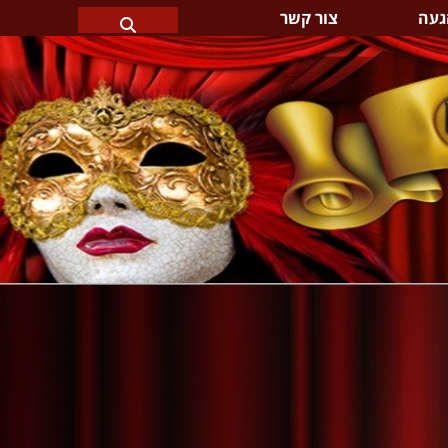
געה
צור קשר