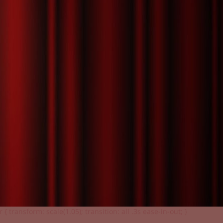
 { transform: scale(1.05); transition: all .3s ease-in-out; }