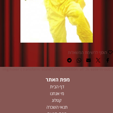
הוסף לרשימת המשאלות
img:hover { transform: scale(1.05); transition: all .3s ease-in-out; }
מפת האתר
דף הבית
מי אנחנו
קטלוג
תנאי השכרה