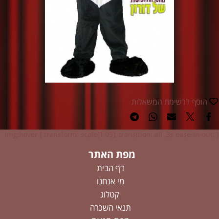
הוסף לרשימת המשאלות
img:hover { transform: scale(1.05); transition: all .3s ease-in-out; }
מפת האתר
דף הבית
מי אנחנו
קטלוג
תנאי השכרה