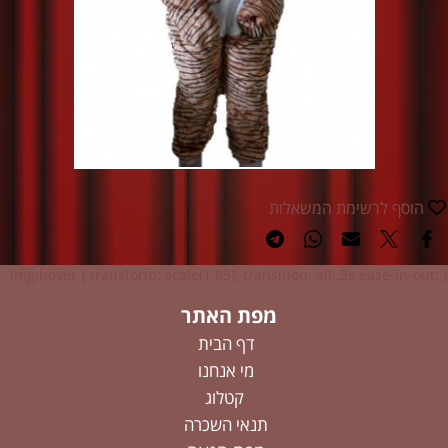
הוסף לרשימת המשאלות
img:hover { transform: scale(1.05); transition: all .3s ease-in-out; }
מפת האתר
דף הבית
מי אנחנו
קטלוג
תנאי השכרה