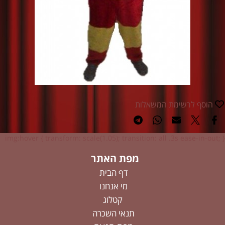
הוסף לרשימת המשאלות
img:hover { transform: scale(1.05); transition: all .3s ease-in-out; }
מפת האתר
דף הבית
מי אנחנו
קטלוג
תנאי השכרה