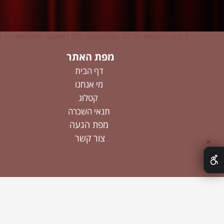
 { transform: scale(1.05); transition: all .3s ease-in-out; }
מפת האתר
דף הבית
מי אנחנו
קטלוג
תנאי השכרה
מפת הגעה
צור קשר
✕