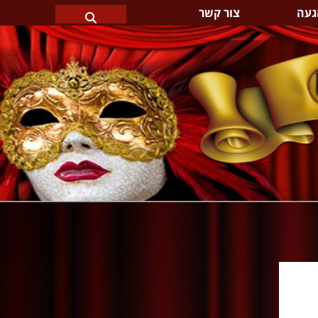
געה
צור קשר