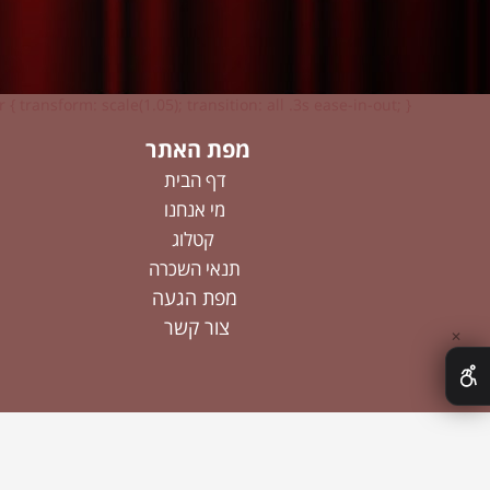
 { transform: scale(1.05); transition: all .3s ease-in-out; }
מפת האתר
דף הבית
מי אנחנו
קטלוג
תנאי השכרה
מפת הגעה
צור קשר
✕