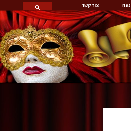
געה
צור קשר