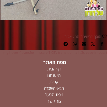
הוסף לרשימת המשאלות
img:hover { transform: scale(1.05); transition: all .3s ease-in-out; }
מפת האתר
דף הבית
מי אנחנו
קטלוג
תנאי השכרה
מפת הגעה
צור קשר