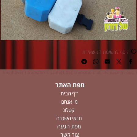
הוסף לרשימת המשאלות
img:hover { transform: scale(1.05); transition: all .3s ease-in-out; }
מפת האתר
דף הבית
מי אנחנו
קטלוג
תנאי השכרה
מפת הגעה
צור קשר