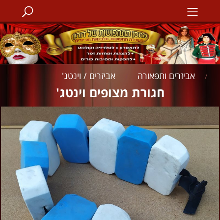
אביזרים ותפאורה
אביזרים / וינטג'
/
/
חגורת מצופים וינטג'