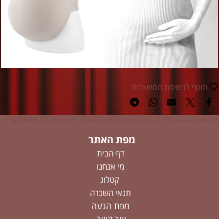
הוסף לרשימת המשאלות
img:hover { transform: scale(1.05); transition: all .3s ease-in-out; }
מפת האתר
דף הבית
מי אנחנו
קטלוג
תנאי השכרה
מפת הגעה