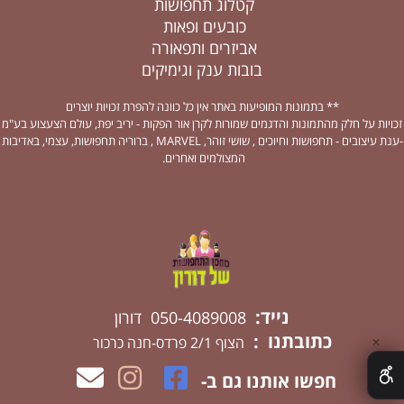
קטלוג תחפושות
כובעים ופאות
אביזרים ותפאורה
בובות ענק וגימיקים
** בתמונות המופיעות באתר אין כל כוונה להפרת זכויות יוצרים
זכויות על חלק מהתמונות והדגמים שמורות לקרן אור הפקות - יריב יפת, עולם הצעצוע בע"מ
-ענת עיצובים - תחפושות וחיוכים , שושי זוהר, MARVEL , ברוריה תחפושות, עצמי, באדיבות
המצולמים ואחרים.
נייד:
050-4089008 דורון
כתובתנו :
הצוף 2/1 פרדס-חנה כרכור
✕
חפשו אותנו גם ב-