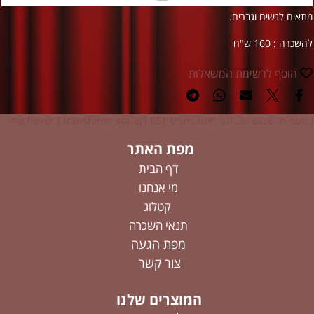
מתאים לנשים וגברים.
להשכרה : 160 ש"ח
הוסף לרשימת המשאלות
img:hover { transform: scale(1.05); transition: all .3s ease-in-out; }
מפת האתר
דף הבית
מי אנחנו
קטלוג
תנאי השכרה
מפת הגעה
צור קשר
המוצרים שלנו