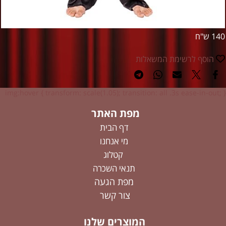
140 ש"ח
הוסף לרשימת המשאלות
img:hover { transform: scale(1.05); transition: all .3s ease-in-out; }
מפת האתר
דף הבית
מי אנחנו
קטלוג
תנאי השכרה
מפת הגעה
צור קשר
המוצרים שלנו