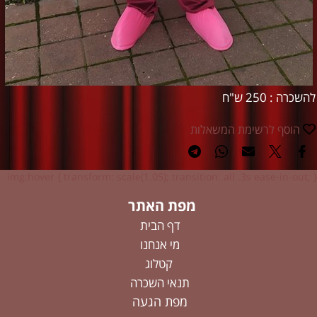
להשכרה : 250 ש"ח
הוסף לרשימת המשאלות
img:hover { transform: scale(1.05); transition: all .3s ease-in-out; }
מפת האתר
דף הבית
מי אנחנו
קטלוג
תנאי השכרה
מפת הגעה