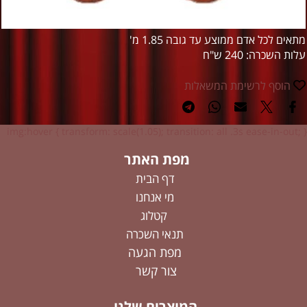
מתאים לכל אדם ממוצע עד גובה 1.85 מ'
עלות השכרה: 240 ש"ח
הוסף לרשימת המשאלות
img:hover { transform: scale(1.05); transition: all .3s ease-in-out; }
מפת האתר
דף הבית
מי אנחנו
קטלוג
תנאי השכרה
מפת הגעה
צור קשר
המוצרים שלנו