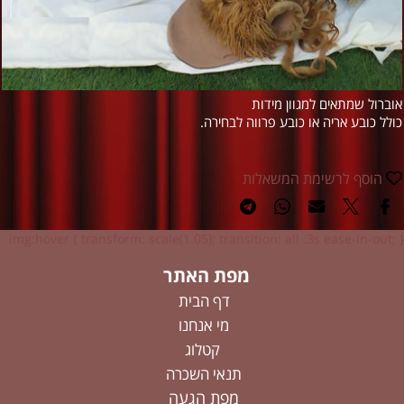
אוברול שמתאים למגוון מידות
כולל כובע אריה או כובע פרווה לבחירה.
הוסף לרשימת המשאלות
img:hover { transform: scale(1.05); transition: all .3s ease-in-out; }
מפת האתר
דף הבית
מי אנחנו
קטלוג
תנאי השכרה
מפת הגעה