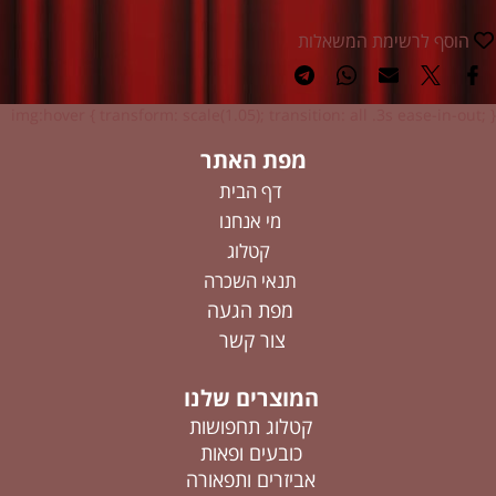
הוסף לרשימת המשאלות
img:hover { transform: scale(1.05); transition: all .3s ease-in-out; }
מפת האתר
דף הבית
מי אנחנו
קטלוג
תנאי השכרה
מפת הגעה
צור קשר
המוצרים שלנו
קטלוג תחפושות
כובעים ופאות
אביזרים ותפאורה