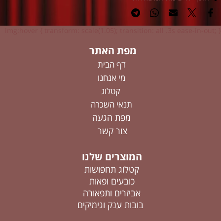
img:hover { transform: scale(1.05); transition: all .3s ease-in-out; }
מפת האתר
דף הבית
מי אנחנו
קטלוג
תנאי השכרה
מפת הגעה
צור קשר
המוצרים שלנו
קטלוג תחפושות
כובעים ופאות
אביזרים ותפאורה
בובות ענק וגימיקים