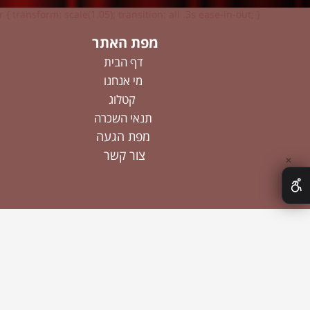
 { transform: scale(1.05); transition: all .3s ease-in-out; }
מפת האתר
דף הבית
מי אנחנו
קטלוג
תנאי השכרה
מפת הגעה
צור קשר
✕