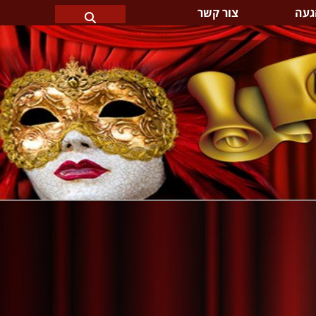
געה
צור קשר