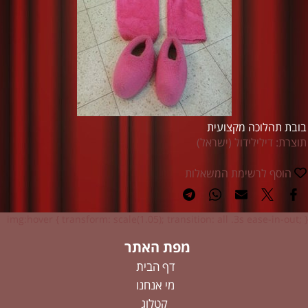
בובת תהלוכה מקצועית
תוצרת: דילילידול (ישראל)
הוסף לרשימת המשאלות
img:hover { transform: scale(1.05); transition: all .3s ease-in-out; }
מפת האתר
דף הבית
מי אנחנו
קטלוג